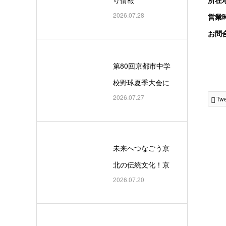
所在
2026.07.28
営業時
お問合
第80回京都市中学
校野球夏季大会に
2026.07.27
おいて京都京北小
Tw
中学校が優勝しま
した！！
未来へつなごう京
北の伝統文化！京
2026.07.20
北盆踊りフェス
タ