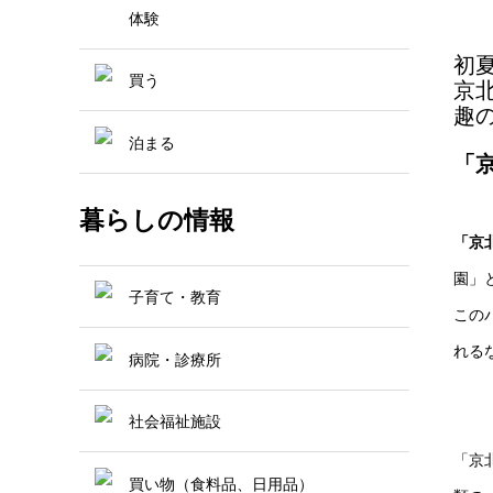
体験
初
買う
京
趣
泊まる
「
暮らしの情報
「京
園」
子育て・教育
この
れる
病院・診療所
社会福祉施設
「京
買い物（食料品、日用品）