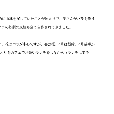
めに山林を探していたことが始まりで、奥さんがバラを作り
バラの鉄製の支柱も全て自作されてきました。
。花はバラが中心ですが、春は桜、5月は新緑、5月後半か
変わりをカフェでお茶やランチをしながら（ランチは要予