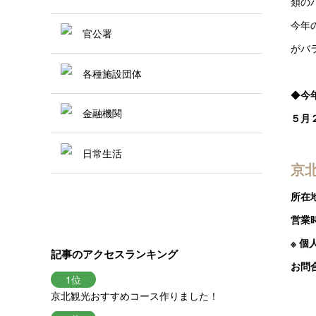
類の
今年
官公署
がバ
各種施設団体
◆
今
金融機関
５月
日常生活
京
所在
営業時
※ 
記事のアクセスランキング
お問合
京北観光おすすめコース作りました！