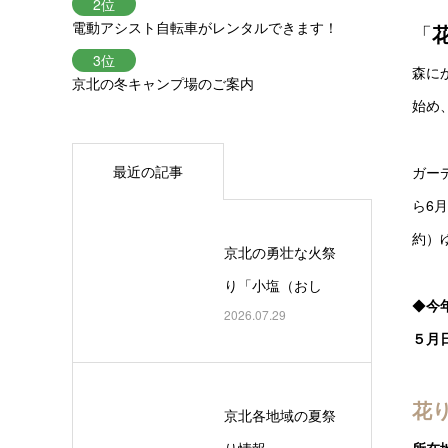
電動アシスト自転車がレンタルできます！
「
森に
京北の冬キャンプ場のご案内
始め
最近の記事
ガー
ら6
約）
京北の勇壮な火祭
り「小塩（おし
◆
今
2026.07.29
お）の上げ松」
５月
花
京北各地域の夏祭
り情報