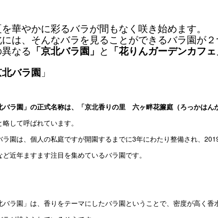
夏を華やかに彩るバラが間もなく咲き始めます。
北には、そんなバラを見ることができるバラ園が２
の異なる
と
「京北バラ園」
「花りんガーデンカフェ
」
京北バラ園
北バラ園」の正式名称は、「京北香りの里 六ヶ畔花簾庭（ろっかはん
と略して呼ばれています。
バラ園は、個人の私庭ですが開園するまでに3年にわたり整備され、20
など近年ますます注目を集めているバラ園です。
北バラ園」は、香りをテーマにしたバラ園ということで、密度が高く香水