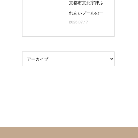
京都市京北宇津ふ
れあいプールの一
2026.07.17
般開放と「３日間
で泳げるようにな
ろう水泳教室」