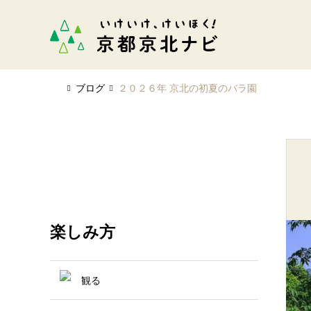
ブログ
２０２６年 京北の初夏のバラ園
楽しみ方
観る