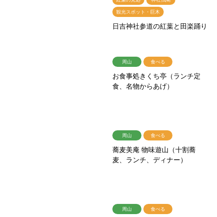
観光スポット・巨木
日吉神社参道の紅葉と田楽踊り
周山
食べる
お食事処きくち亭（ランチ定
食、名物からあげ）
周山
食べる
蕎麦美庵 物味遊山（十割蕎
麦、ランチ、ディナー）
周山
食べる