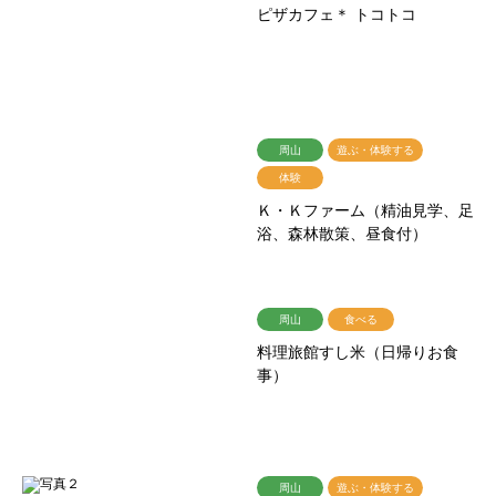
ピザカフェ＊ トコトコ
周山
遊ぶ・体験する
体験
Ｋ・Ｋファーム（精油見学、足
浴、森林散策、昼食付）
周山
食べる
料理旅館すし米（日帰りお食
事）
周山
遊ぶ・体験する