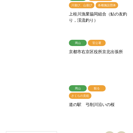
川遊び、山遊び
各種施設団体
上桂川漁業協同組合（鮎の友釣
り，渓流釣り）
周山
官公署
京都市右京区役所京北出張所
周山
観る
さくらの見処
道の駅 弓削川沿いの桜