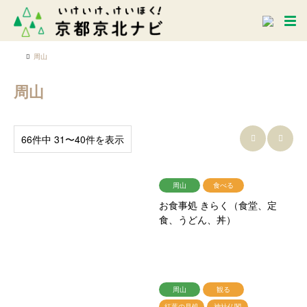
周山
周山
66件中 31〜40件を表示


周山
食べる
お食事処 きらく（食堂、定
食、うどん、丼）
周山
観る
紅葉の見処
神社仏閣