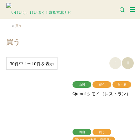
買う
買う
30件中 1〜10件を表示


山国
買う
食べる
Qumoi クモイ（レストラン）
周山
買う
買い物（食料品、日用品）