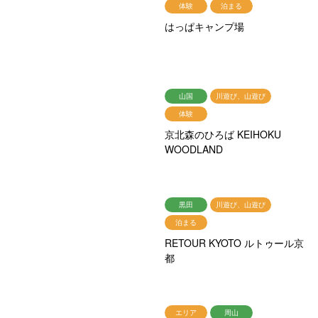
体験
泊まる
はっぱキャンプ場
山国
川遊び、山遊び
体験
京北森のひろば KEIHOKU
WOODLAND
黒田
川遊び、山遊び
泊まる
RETOUR KYOTO ルトゥール京
都
エリア
周山