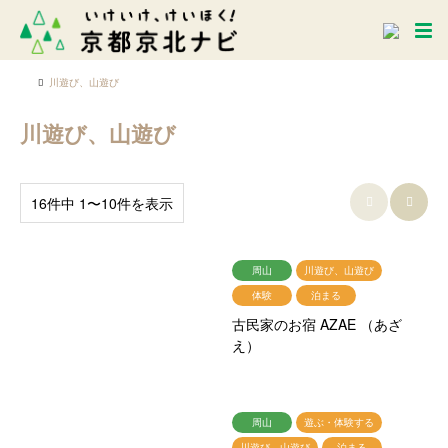
川遊び、山遊び
川遊び、山遊び
16件中 1〜10件を表示


周山
川遊び、山遊び
体験
泊まる
古民家のお宿 AZAE （あざ
え）
周山
遊ぶ・体験する
川遊び、山遊び
泊まる