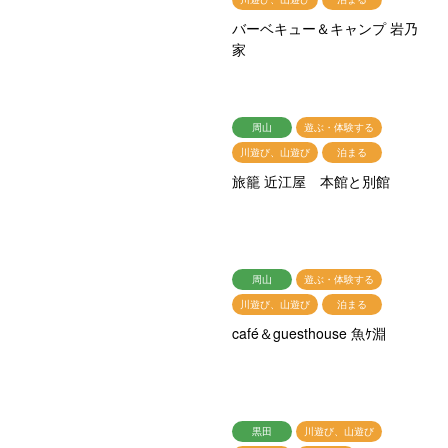
バーベキュー＆キャンプ 岩乃
家
周山
遊ぶ・体験する
川遊び、山遊び
泊まる
旅籠 近江屋 本館と別館
周山
遊ぶ・体験する
川遊び、山遊び
泊まる
café＆guesthouse 魚ｹ淵
黒田
川遊び、山遊び