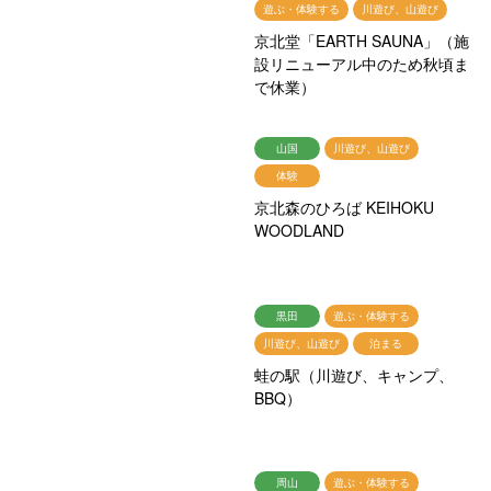
遊ぶ・体験する
川遊び、山遊び
京北堂「EARTH SAUNA」（施
設リニューアル中のため秋頃ま
で休業）
山国
川遊び、山遊び
体験
京北森のひろば KEIHOKU
WOODLAND
黒田
遊ぶ・体験する
川遊び、山遊び
泊まる
蛙の駅（川遊び、キャンプ、
BBQ）
周山
遊ぶ・体験する