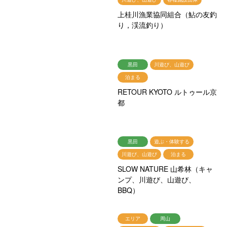
上桂川漁業協同組合（鮎の友釣
り，渓流釣り）
黒田
川遊び、山遊び
泊まる
RETOUR KYOTO ルトゥール京
都
黒田
遊ぶ・体験する
川遊び、山遊び
泊まる
SLOW NATURE 山希林（キャ
ンプ、川遊び、山遊び、
BBQ）
エリア
周山