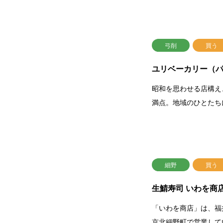
弓削
買う
ユリベーカリー（
昭和を思わせる店構え
満点。地域のひとたち
細野
買う
生鯖寿司 いわを商
「いわを商店」は、福
京北細野町で営業して