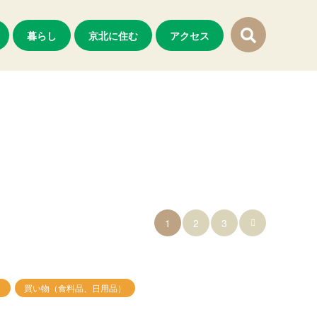
暮らし
京北に住む
アクセス
1
2
3

買い物（食料品、日用品）