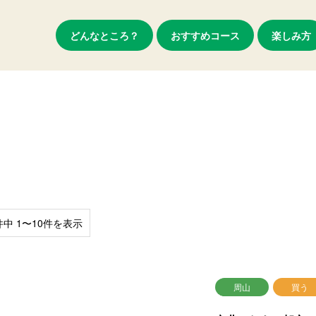
どんなところ？
おすすめコース
楽しみ方
件中 1〜10件を表示
周山
買う