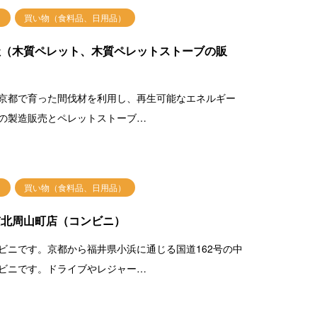
買い物（食料品、日用品）
社（木質ペレット、木質ペレットストーブの販
京都で育った間伐材を利用し、再生可能なエネルギー
の製造販売とペレットストーブ…
買い物（食料品、日用品）
京北周山町店（コンビニ）
ビニです。京都から福井県小浜に通じる国道162号の中
ビニです。ドライブやレジャー…