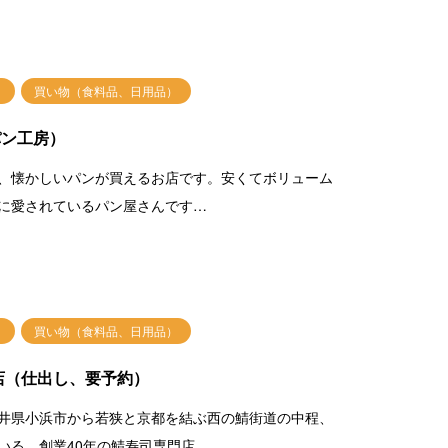
買い物（食料品、日用品）
パン工房）
、懐かしいパンが買えるお店です。安くてボリューム
に愛されているパン屋さんです…
買い物（食料品、日用品）
店（仕出し、要予約）
井県小浜市から若狭と京都を結ぶ西の鯖街道の中程、
いる、創業40年の鯖寿司専門店…