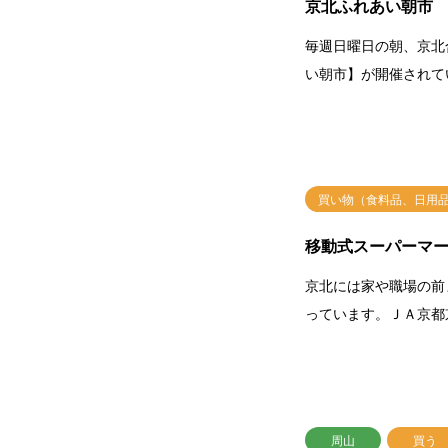
京北ふれあい朝市
毎週日曜日の朝、京北
い朝市】が開催されて
買い物（食料品、日用
移動式スーパーマ
京北には家や職場の前
っています。ＪＡ京都
周山
買う