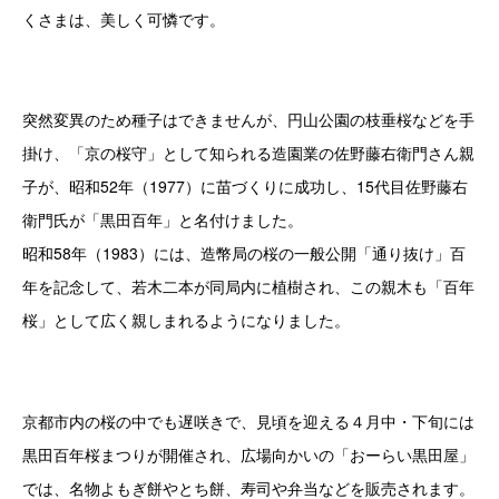
くさまは、美しく可憐です。
突然変異のため種子はできませんが、円山公園の枝垂桜などを手
掛け、「京の桜守」として知られる造園業の佐野藤右衛門さん親
子が、昭和52年（1977）に苗づくりに成功し、15代目佐野藤右
衛門氏が「黒田百年」と名付けました。
昭和58年（1983）には、造幣局の桜の一般公開「通り抜け」百
年を記念して、若木二本が同局内に植樹され、この親木も「百年
桜」として広く親しまれるようになりました。
京都市内の桜の中でも遅咲きで、見頃を迎える４月中・下旬には
黒田百年桜まつりが開催され、広場向かいの「おーらい黒田屋」
では、名物よもぎ餅やとち餅、寿司や弁当などを販売されます。