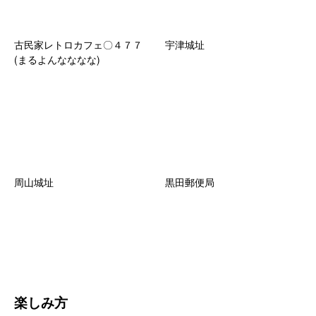
古民家レトロカフェ〇４７７
宇津城址
(まるよんなななな)
周山城址
黒田郵便局
楽しみ方