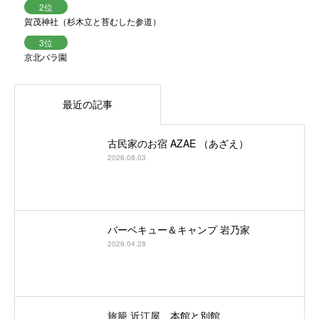
賀茂神社（杉木立と苔むした参道）
京北バラ園
最近の記事
古民家のお宿 AZAE （あざえ）
2026.08.03
バーベキュー＆キャンプ 岩乃家
2026.04.28
旅籠 近江屋 本館と別館