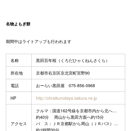
名物よもぎ餅
期間中はライトアップも行われます
名称
黒田百年桜（くろだひゃくねんさくら）
所在地
京都市右京区京北宮町宮野90
電話
おーらい黒田屋 075-856-0968
HP
http://ohraikurodaya.sakura.ne.jp
クルマ：国道162号線を京都市内から北へ…
約40分 周山から黒田方面へ約15分
アクセス
バ ス：ＪＲ京都駅から周山（ＪＲバス）…
約1時間30分