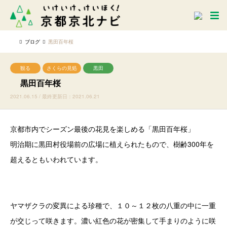
ブログ
黒田百年桜
観る
さくらの見処
黒田
黒田百年桜
2021.06.15 / 最終更新日：2021.06.21
京都市内でシーズン最後の花見を楽しめる「黒田百年桜」
明治期に黒田村役場前の広場に植えられたもので、樹齢300年を
超えるともいわれています。
ヤマザクラの変異による珍種で、１０～１２枚の八重の中に一重
が交じって咲きます。濃い紅色の花が密集して手まりのように咲