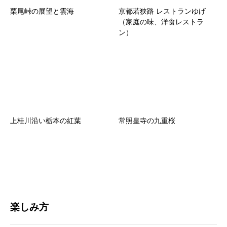
栗尾峠の展望と雲海
京都若狭路 レストランゆげ
（家庭の味、洋食レストラ
ン）
上桂川沿い栃本の紅葉
常照皇寺の九重桜
楽しみ方