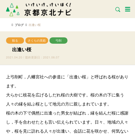
ブログ
出逢い桜
観る
さくらの見処
弓削
出逢い桜
2021.04.20 / 最終更新日：2021.06.07
上弓削町，八幡宮社への参道に「出逢い桜」と呼ばれる桜があり
ます。
大らかに枝花を広げるしだれ桜の大樹です。桜の木の下に集う
人々の縁を結ぶ桜として地元の方に親しまれています。
桜の木の下で偶然に出逢った男女が結ばれ，縁を結んだ桜に感謝
し，手を合わせたとも言い伝えられています。日々、地域の人々
や，桜を見に訪れる人々が出逢い、会話に花を咲かせ、何気ない