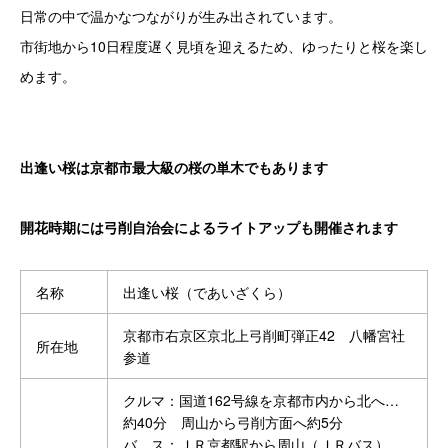
日常の中で温かなつながりが生み出されています。
市街地から10日程度遅く見頃を迎えるため、ゆったりと桜を楽し
めます。
出逢い桜は京都市最大級の桜の単木でもあります
開花時期には弓削自治会によるライトアップも開催されます
名称
出逢い桜（であいざくら）
京都市右京区京北上弓削町弾正42 八幡宮社
所在地
参道
クルマ：国道162号線を京都市内から北へ…
約40分 周山から弓削方面へ約5分
バ ス：ＪＲ京都駅から周山（ＪＲバス）…