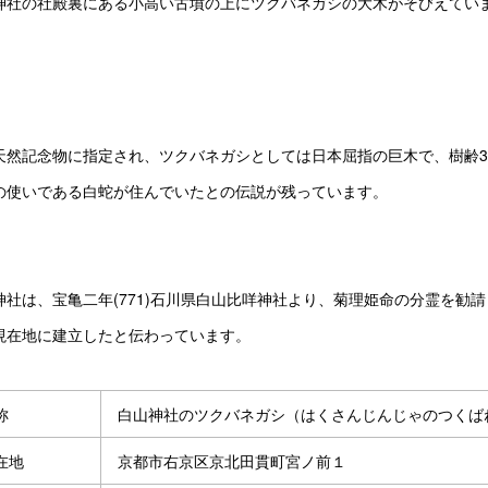
神社の社殿裏にある小高い古墳の上にツクバネガシの大木がそびえてい
天然記念物に指定され、ツクバネガシとしては日本屈指の巨木で、樹齢36
の使いである白蛇が住んでいたとの伝説が残っています。
神社は、宝亀二年(771)石川県白山比咩神社より、菊理姫命の分霊を勧請
現在地に建立したと伝わっています。
称
白山神社のツクバネガシ（はくさんじんじゃのつくば
在地
京都市右京区京北田貫町宮ノ前１