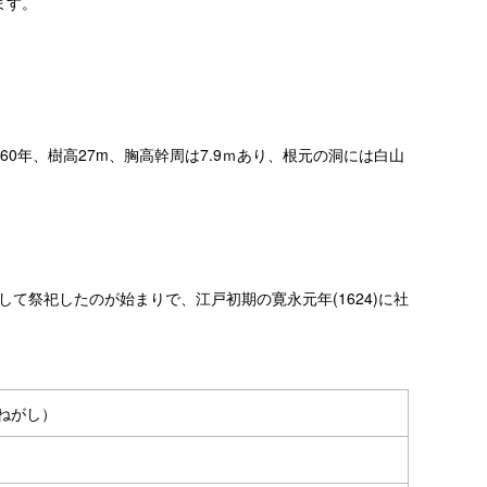
ます。
0年、樹高27m、胸高幹周は7.9ｍあり、根元の洞には白山
して祭祀したのが始まりで、江戸初期の寛永元年(1624)に社
ねがし）