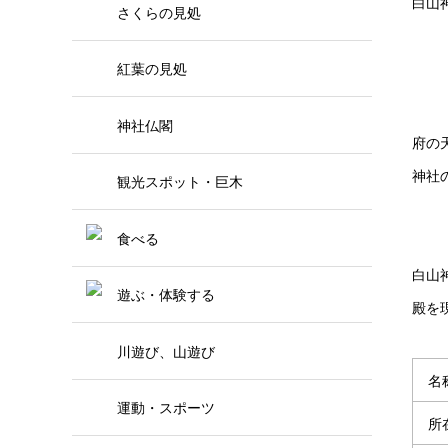
白山
さくらの見処
紅葉の見処
神社仏閣
府の
神社
観光スポット・巨木
食べる
白山
遊ぶ・体験する
殿を
川遊び、山遊び
名
運動・スポーツ
所