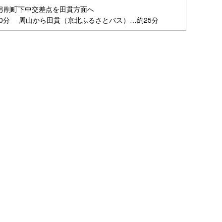
 弓削町下中交差点を田貫方面へ
0分 周山から田貫（京北ふるさとバス）…約25分