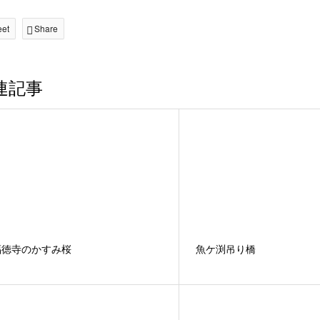
eet
Share
連記事
福徳寺のかすみ桜
魚ケ渕吊り橋