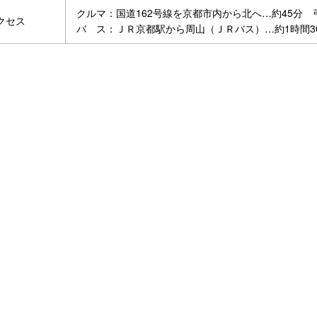
クルマ：国道162号線を京都市内から北へ…約45分
クセス
バ ス：ＪＲ京都駅から周山（ＪＲバス）…約1時間3