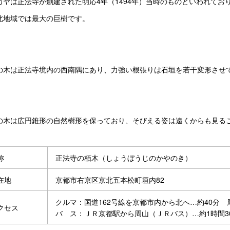
カヤは正法寺が創建された明応4年（1494年）当時のものといわれており
北地域では最大の巨樹です。
の木は正法寺境内の西南隅にあり、力強い根張りは石垣を若干変形させ
の木は広円錐形の自然樹形を保っており、そびえる姿は遠くからも見る
称
正法寺の栢木（しょうぼうじのかやのき）
在地
京都市右京区京北五本松町垣内82
クルマ：国道162号線を京都市内から北へ…約40分 
クセス
バ ス：ＪＲ京都駅から周山（ＪＲバス）…約1時間3