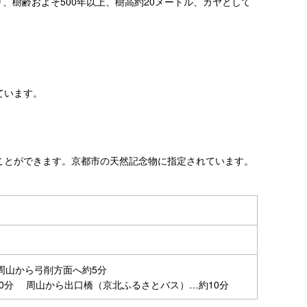
、樹齢およそ500年以上、樹高約20メートル、カヤとして
ています。
ことができます。京都市の天然記念物に指定されています。
周山から弓削方面へ約5分
0分 周山から出口橋（京北ふるさとバス）…約10分