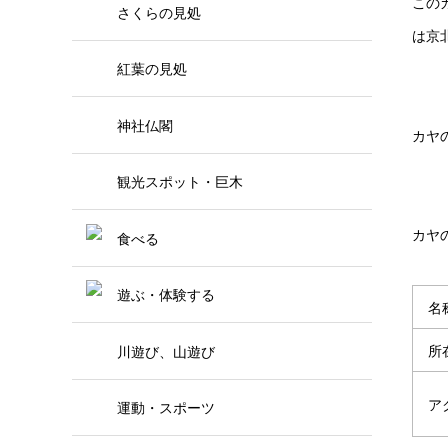
この
さくらの見処
は京
紅葉の見処
神社仏閣
カヤ
観光スポット・巨木
カヤ
食べる
遊ぶ・体験する
名
所
川遊び、山遊び
ア
運動・スポーツ