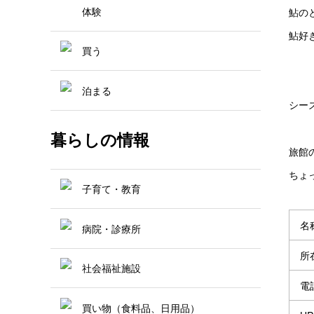
体験
鮎の
鮎好
買う
泊まる
シー
暮らしの情報
旅館
ちょっ
子育て・教育
名
病院・診療所
所
社会福祉施設
電
買い物（食料品、日用品）