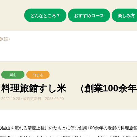
どんなところ？
おすすめコース
楽しみ方
理旅館）
周山
泊まる
料理旅館すし米 （創業100余
2022.10.28 / 最終更新日：2023.06.20
の里山を流れる清流上桂川のたもとに佇む創業100余年の老舗の料理旅