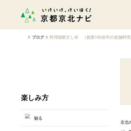
ブログ
料理旅館すし米 （創業100余年の老舗料
楽しみ方
観る
京北