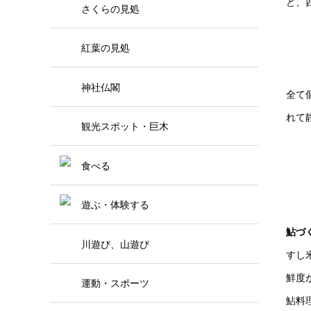
ど、
さくらの見処
紅葉の見処
神社仏閣
全て
れて
観光スポット・巨木
食べる
遊ぶ・体験する
鮎づ
川遊び、山遊び
すし
鮮度
運動・スポーツ
鮎料