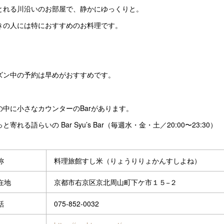
とれる川沿いのお部屋で、静かにゆっくりと。
きの人には特におすすめのお料理です。
ズン中の予約は早めがおすすめです。
の中に小さなカウンターのBarがあります。
と寄れる語らいの Bar Syu’s Bar（毎週水・金・土／20:00〜23:30）
称
料理旅館すし米（りょうりりょかんすしよね）
在地
京都市右京区京北周山町下ケ市１５−２
話
075-852-0032