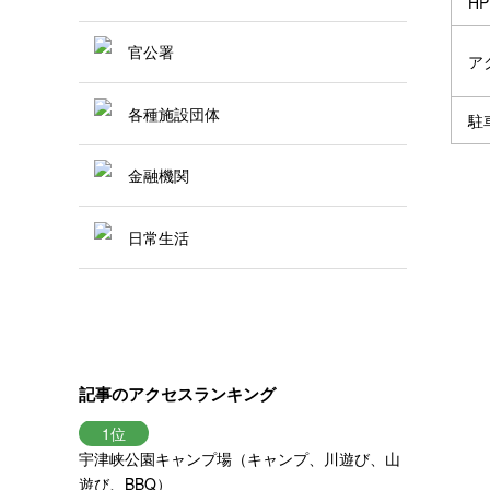
HP
官公署
ア
各種施設団体
駐
金融機関
日常生活
記事のアクセスランキング
宇津峡公園キャンプ場（キャンプ、川遊び、山
遊び、BBQ）