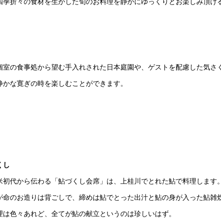
四季折々の食材を生かした旬のお料理を静かにゆっくりとお楽しみ頂け
個室の食事処から望む手入れされた日本庭園や、ゲストを配慮した気さ
静かな寛ぎの時を楽しむことができます。
くし
米初代から伝わる「鮎づくし会席」は、上桂川でとれた鮎で料理します
が命のお造りは背ごしで、締めは鮎でとった出汁と鮎の身が入った鮎雑
理は色々あれど、全てが鮎の献立というのは珍しいはず。