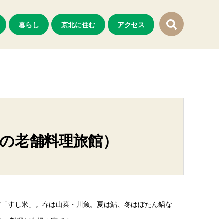
暮らし
京北に住む
アクセス
年の老舗料理旅館）
館「すし米」。春は山菜・川魚。夏は鮎、冬はぼたん鍋な