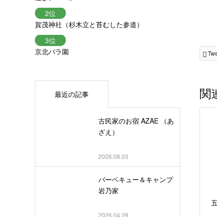
賀茂神社（杉木立と苔むした参道）
京北バラ園
Tw
関
最近の記事
古民家のお宿 AZAE （あ
ざえ）
2026.08.03
バーベキュー＆キャンプ
岩乃家
2026.04.28