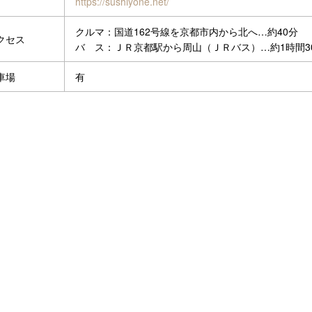
https://sushiyone.net/
クルマ：国道162号線を京都市内から北へ…約40分
クセス
バ ス：ＪＲ京都駅から周山（ＪＲバス）…約1時間3
車場
有