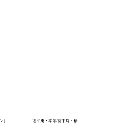
ン）
徳平庵・本館/徳平庵・檜