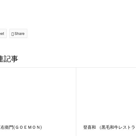
eet
Share
連記事
五右衛門(ＧＯＥＭＯＮ)
登喜和 （黒毛和牛レストラ