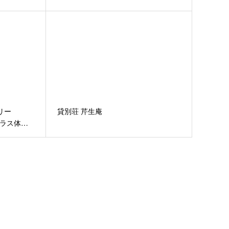
リー
貸別荘 芹生庵
グラス体…