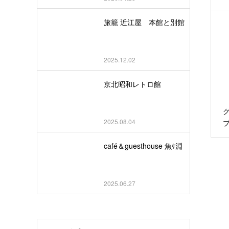
旅籠 近江屋 本館と別館
2025.12.02
京北昭和レトロ館
2025.08.04
café＆guesthouse 魚ｹ淵
2025.06.27