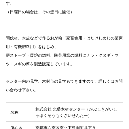
す。
（日曜日の場合は、その翌日に開催）
間伐材、木皮などで作るおが粉（家畜舎用・はたけしめじの菌床
用・有機肥料用）をはじめ、
薪ストーブ・暖炉の燃料、陶芸用窯の燃料にナラ・クヌギ・マ
ツ・スギの薪を製造販売しています。
センター内の見学、木材市の見学もできますので、詳しくはお問
い合わせ下さい。
株式会社 北桑木材センター（かぶしきがいし
名称
ゃほくそうもくざいせんたー）
所在地
京都市右京区京北下弓削町井下８