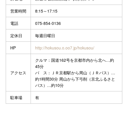
営業時間
8:15～17:15
電話
075-854-0136
定休日
毎週日曜日
HP
http://hokusou.o.oo7.jp/hokusou/
クルマ：国道162号を京都市内から北へ…約
45分
アクセス
バ ス：ＪＲ京都駅から周山（ＪＲバス）…
約1時間30分 周山から下弓削（京北ふるさと
バス）…約10分
駐車場
有