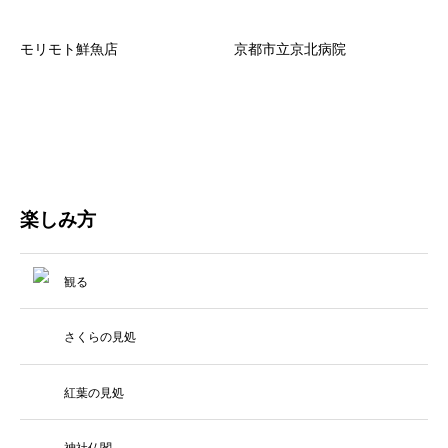
モリモト鮮魚店
京都市立京北病院
楽しみ方
観る
さくらの見処
紅葉の見処
神社仏閣