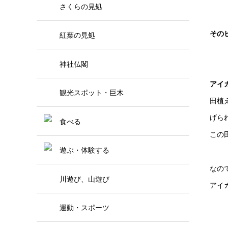
さくらの見処
その
紅葉の見処
神社仏閣
アイ
観光スポット・巨木
田植
げら
食べる
この
遊ぶ・体験する
なの
川遊び、山遊び
アイ
運動・スポーツ