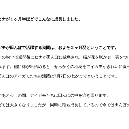
ヒナが１ヶ月半ほどでこんなに成長しました。
ガモが田んぼで活躍する期間は、およそ２ヶ月弱ということです。
えの約1〜2週間後にヒナが田んぼに放鳥され、稲が花を咲かせ、実をつ
れます。稲に穂が出始めると、せっかくの稲穂をアイガモがきれいに食
田んぼのアイガモたちの活躍は7月7日の七夕までということです。
であと少しの間、アイガモたちは田んぼの中を泳ぎ回ります。
ガモは大きくなりましたが、同時に稲も成長しているので今では田んぼ