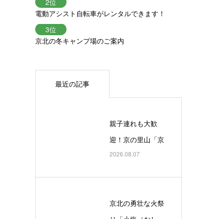
電動アシスト自転車がレンタルできます！
京北の冬キャンプ場のご案内
最近の記事
親子連れも大歓
迎！京の里山「京
2026.08.07
北 渓流釣りと魚す
くいに挑戦」
京北の勇壮な火祭
り「小塩（おし