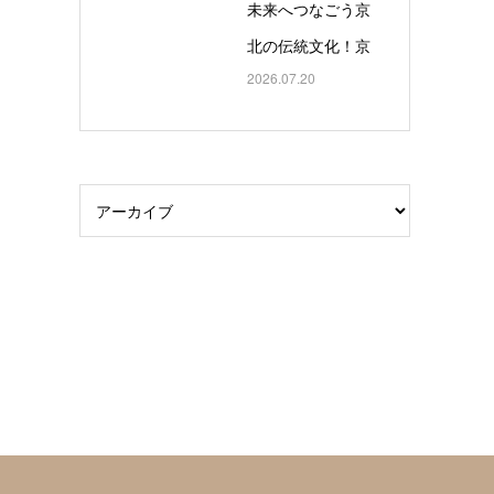
未来へつなごう京
北の伝統文化！京
2026.07.20
北盆踊りフェス
タ