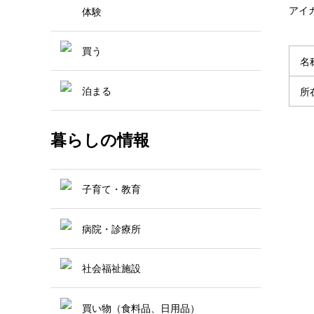
アイ
体験
買う
名
泊まる
所
暮らしの情報
子育て・教育
病院・診療所
社会福祉施設
買い物（食料品、日用品）