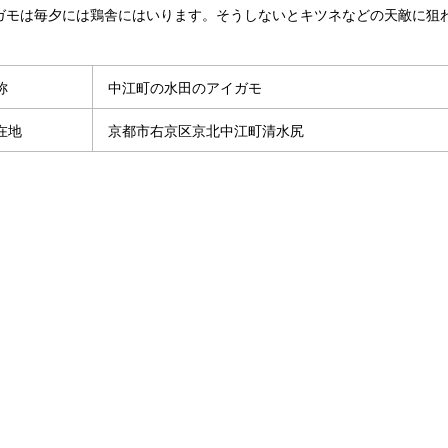
ガモは毎夕には鶏舎にはいります。そうしないとキツネなどの天敵に狙
称
中江町の水田のアイガモ
在地
京都市右京区京北中江町清水尻