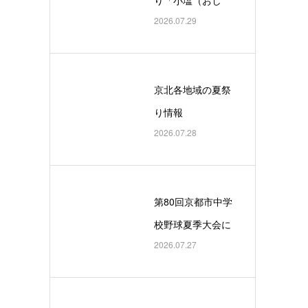
2026.07.29
お）の上げ松」
京北各地域の夏祭
り情報
2026.07.28
第80回京都市中学
校野球夏季大会に
2026.07.27
おいて京都京北小
中学校が優勝しま
した！！