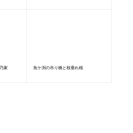
乃家
魚ケ渕の吊り橋と枝垂れ桜