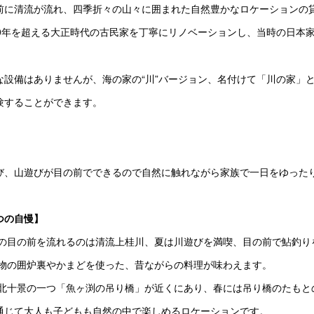
前に清流が流れ、四季折々の山々に囲まれた自然豊かなロケーションの
00年を超える大正時代の古民家を丁寧にリノベーションし、当時の日本
な設備はありませんが、海の家の“川”バージョン、名付けて「川の家」
験することができます。
び、山遊びが目の前でできるので自然に触れながら家族で一日をゆった
つの自慢】
宿の目の前を流れるのは清流上桂川、夏は川遊びを満喫、目の前で鮎釣り
本物の囲炉裏やかまどを使った、昔ながらの料理が味わえます。
京北十景の一つ「魚ヶ渕の吊り橋」が近くにあり、春には吊り橋のたも
通じて大人も子どもも自然の中で楽しめるロケーションです。