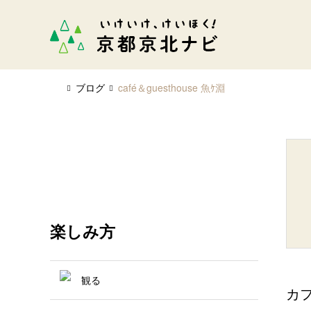
ブログ
café＆guesthouse 魚ｹ淵
楽しみ方
観る
カ