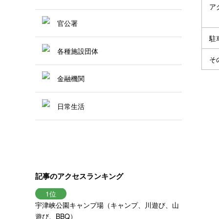
ア
官公署
駐
各種施設団体
そ
金融機関
日常生活
記事のアクセスランキング
宇津峡公園キャンプ場（キャンプ、川遊び、山
遊び、BBQ）