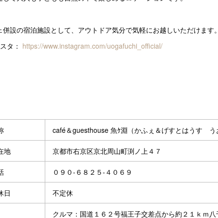
ェ併設の宿泊施設として、アウトドア気分で気軽にお越しいただけます
ンスタ：
https://www.instagram.com/uogafuchi_official/
称
café＆guesthouse 魚ｹ淵（かふぇ＆げすとはうす
在地
京都市右京区京北周山町渕ノ上４７
話
０９０-６８２５-４０６９
休日
不定休
クルマ：国道１６２号福王子交差点から約２１ｋｍ八