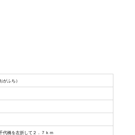
。
 うおがふち）
千代橋を左折して２．７ｋｍ