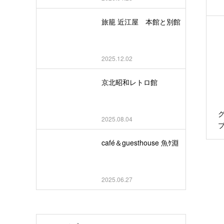
旅籠 近江屋 本館と別館
2025.12.02
京北昭和レトロ館
2025.08.04
café＆guesthouse 魚ｹ淵
2025.06.27