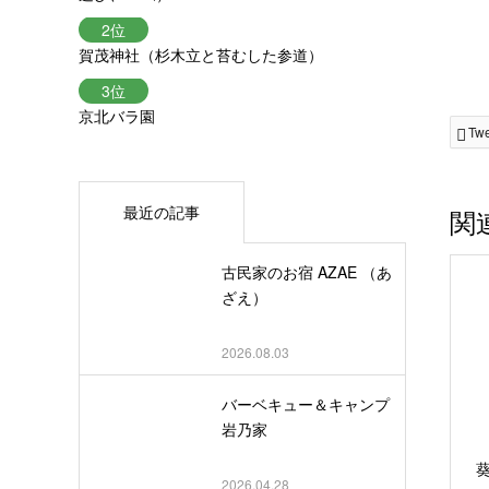
賀茂神社（杉木立と苔むした参道）
京北バラ園
Tw
最近の記事
関
古民家のお宿 AZAE （あ
ざえ）
2026.08.03
バーベキュー＆キャンプ
岩乃家
2026.04.28