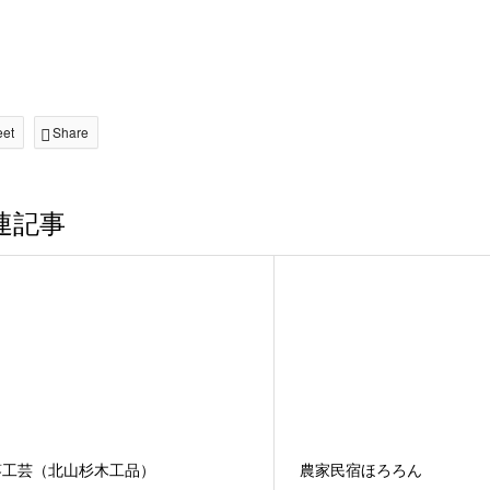
eet
Share
連記事
葵工芸（北山杉木工品）
農家民宿ほろろん