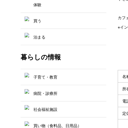
体験
カフ
買う
※イ
泊まる
暮らしの情報
名
子育て・教育
所
病院・診療所
電
社会福祉施設
定
買い物（食料品、日用品）