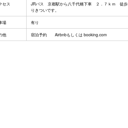
クセス
JRバス 京都駅から八千代橋下車 ２．７ｋｍ 徒
りきついです。
車場
有り
の他
宿泊予約 Airbnbもしくは booking.com