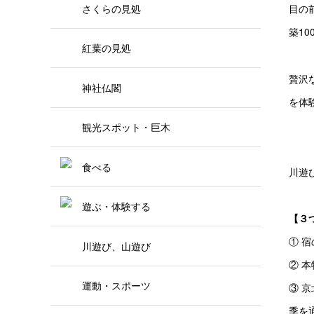
さくらの見処
目の
築1
紅葉の見処
贅沢
神社仏閣
を体
観光スポット・巨木
食べる
川遊
遊ぶ・体験する
【３
① 
川遊び、山遊び
② 
運動・スポーツ
③ 
季を