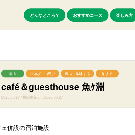
どんなところ？
おすすめコース
楽しみ方
周山
川遊び、山遊び
遊ぶ・体験する
泊まる
café＆guesthouse 魚ｹ淵
2025.06.27 / 最終更新日：2025.06.27
フェ併設の宿泊施設