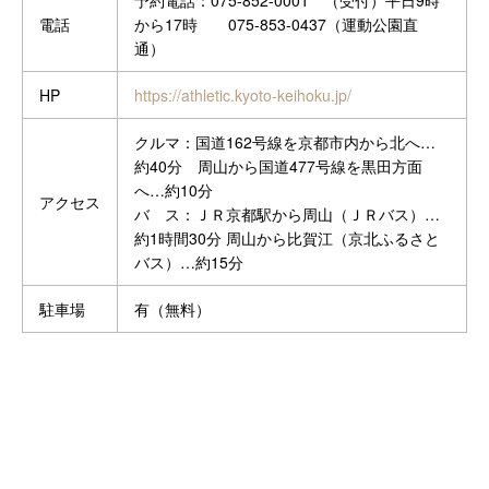
予約電話：075‐852-0001 （受付）平日9時
電話
から17時 075-853-0437（運動公園直
通）
HP
https://athletic.kyoto-keihoku.jp/
クルマ：国道162号線を京都市内から北へ…
約40分 周山から国道477号線を黒田方面
へ…約10分
アクセス
バ ス：ＪＲ京都駅から周山（ＪＲバス）…
約1時間30分 周山から比賀江（京北ふるさと
バス）…約15分
駐車場
有（無料）