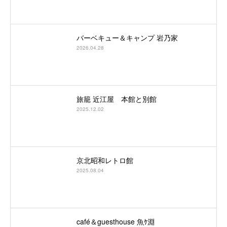
バーベキュー＆キャンプ 岩乃家
2026.04.28
旅籠 近江屋 本館と別館
2025.12.02
京北昭和レトロ館
2025.08.04
café＆guesthouse 魚ｹ淵