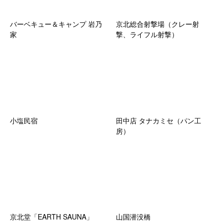
バーベキュー＆キャンプ 岩乃
京北総合射撃場（クレー射
家
撃、ライフル射撃）
小塩民宿
田中店 タナカミセ（パン工
房）
京北堂「EARTH SAUNA」
山国潜没橋